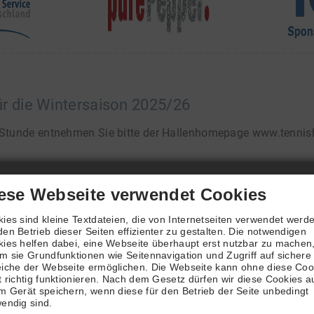
ür die Wintersaison 2025/26
e/Stunde entnehmen Sie bitte der Hallenhomepage www.tennis
ese Webseite verwendet Cookies
ensaison 2025/2026
ies sind kleine Textdateien, die von Internetseiten verwendet werd
en Betrieb dieser Seiten effizienter zu gestalten. Die notwendigen
ies helfen dabei, eine Webseite überhaupt erst nutzbar zu machen
ginnt am Montag, 29. September 2025 und dauert bis Sonntag
m sie Grundfunktionen wie Seitennavigation und Zugriff auf sichere
iche der Webseite ermöglichen. Die Webseite kann ohne diese Coo
und. Sportliche Grüße
[...]
t richtig funktionieren. Nach dem Gesetz dürfen wir diese Cookies a
m Gerät speichern, wenn diese für den Betrieb der Seite unbedingt
endig sind.