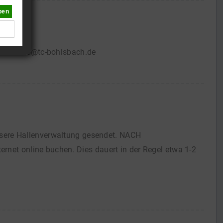
ben
an: halle@tc-bohlsbach.de
sere Hallenverwaltung gesendet. NACH
t online buchen. Dies dauert in der Regel etwa 1-2