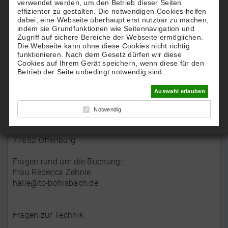
verwendet werden, um den Betrieb dieser Seiten
Zurück
effizienter zu gestalten. Die notwendigen Cookies helfen
dabei, eine Webseite überhaupt erst nutzbar zu machen,
indem sie Grundfunktionen wie Seitennavigation und
Zugriff auf sichere Bereiche der Webseite ermöglichen.
Die Webseite kann ohne diese Cookies nicht richtig
funktionieren. Nach dem Gesetz dürfen wir diese
Cookies auf Ihrem Gerät speichern, wenn diese für den
Kontakt
Betrieb der Seite unbedingt notwendig sind.
Auswahl erlauben
Kontaktdaten:
Notwendig
TC Blau-Weiß Bohlsbach e.V.
Festhallenstr. 3
77652 Offenburg
Fragen rund um die Buchung:
Frau Rebecca Zehnle
halle@tc-bohlsbach.de
Fragen zur Technik: